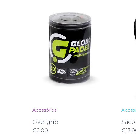
Acessórios
Acessó
Overgrip
Saco
€
2.00
€
13.0