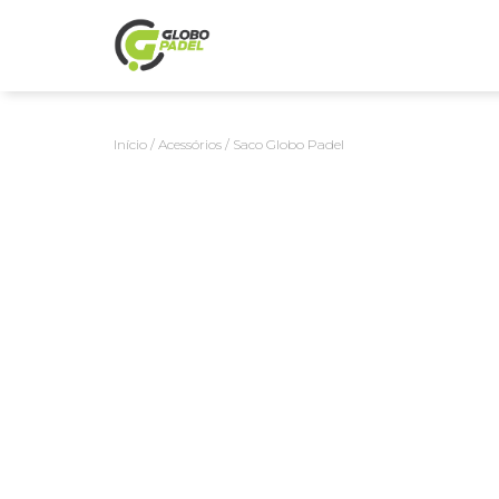
Início
/
Acessórios
/ Saco Globo Padel