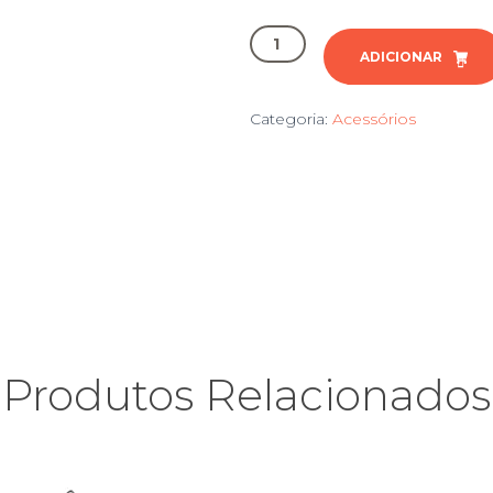
Quantidade
de
ADICIONAR
Saco
Globo
Categoria:
Acessórios
Padel
Produtos Relacionados