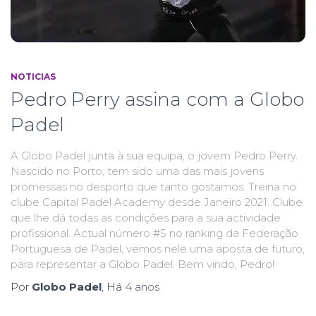
NOTICIAS
Pedro Perry assina com a Globo
Padel
A Globo Padel junta à sua equipa, o jovem Pedro Perry.
Nascido no Porto, tem sido uma das mais jovens
promessas no desporto que tanto gostamos. Treina no
clube Capital Padel Academy desde Janeiro 2021. Clube
que lhe dá todas as condições para a sua actividade
profissional. Actual número #5 no ranking da Federação
Portuguesa de Padel, vemos nele uma aposta de futuro,
para representar a Globo Padel. Bem vindo, Pedro!
Por
Globo Padel
, Há
4 anos